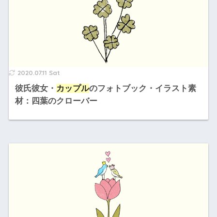
2020.07.11 Sat
彼氏彼女・
カップル
のフォトブック・イラスト素
材：四葉のクローバー