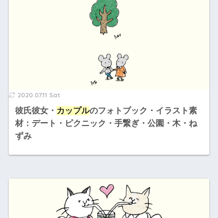
2020.07.11 Sat
彼氏彼女・
カップル
のフォトブック・イラスト素
材：デート・ピクニック・手繋ぎ・公園・木・ね
ずみ