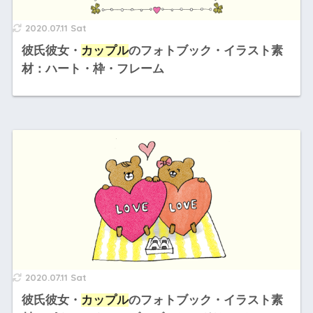
2020.07.11 Sat
彼氏彼女・
カップル
のフォトブック・イラスト素
材：ハート・枠・フレーム
2020.07.11 Sat
彼氏彼女・
カップル
のフォトブック・イラスト素