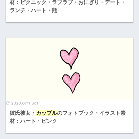
材：ピクニック・ラブラブ・おにぎり・デート・
ランチ・ハート・熊
2020.07.11 Sat
彼氏彼女・
カップル
のフォトブック・イラスト素
材：ハート・ピンク