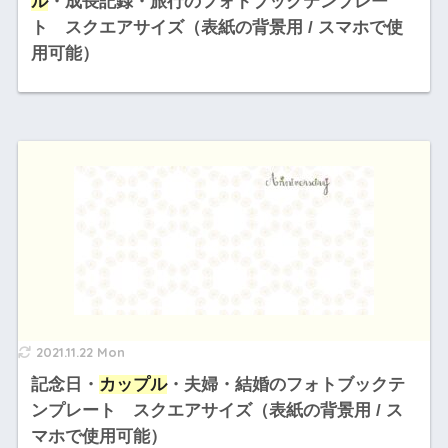
ル
・成長記録・旅行のフォトブックテンプレー
ト スクエアサイズ（表紙の背景用 / スマホで使
用可能）
2021.11.22 Mon
記念日・
カップル
・夫婦・結婚のフォトブックテ
ンプレート スクエアサイズ（表紙の背景用 / ス
マホで使用可能）