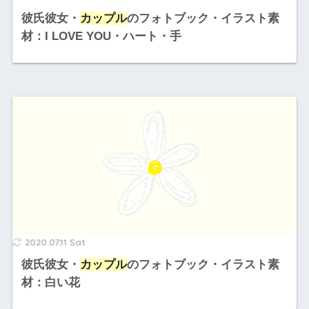
彼氏彼女・
カップル
のフォトブック・イラスト素
材：I LOVE YOU・ハート・手
2020.07.11 Sat
彼氏彼女・
カップル
のフォトブック・イラスト素
材：白い花