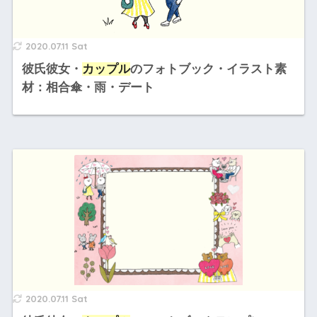
2020.07.11 Sat
彼氏彼女・
カップル
のフォトブック・イラスト素
材：相合傘・雨・デート
2020.07.11 Sat