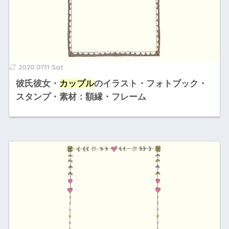
2020.07.11 Sat
彼氏彼女・
カップル
のイラスト・フォトブック・
スタンプ・素材：額縁・フレーム