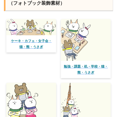
（フォトブック装飾素材）
ケーキ・カフェ・女子会・
猫・熊・うさぎ
勉強・課題・机・学校・猫・
熊・うさぎ