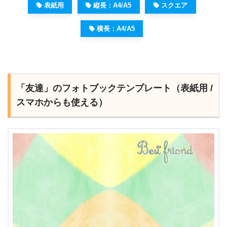
表紙用
縦長：A4/A5
スクエア
横長：A4/A5
「友達」のフォトブックテンプレート（表紙用 /
スマホからも使える）