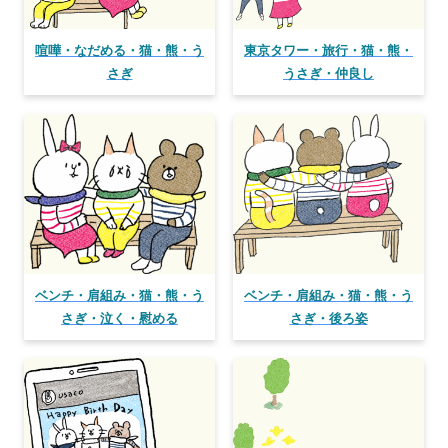
喧嘩・なだめる・猫・熊・う
東京タワー・旅行・猫・熊・
さぎ
うさぎ・仲良し
ベンチ・肩組み・猫・熊・う
ベンチ・肩組み・猫・熊・う
さぎ・泣く・慰める
さぎ・後ろ姿