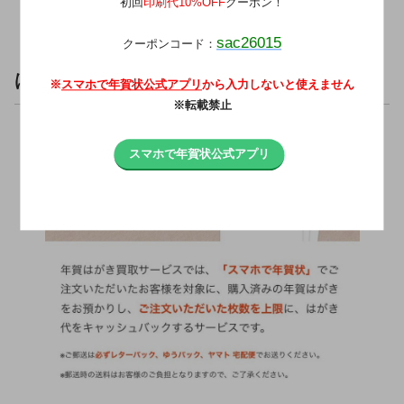
初回
印刷代10%OFF
クーポン！
sac26015
クーポンコード：
はがき買取キャッシュバック！
※
スマホで年賀状公式アプリ
から入力しないと使えません
※転載禁止
スマホで年賀状公式アプリ