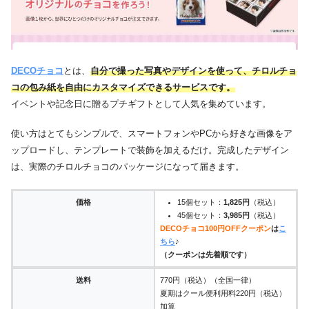
DECOチョコ
とは、
自分で撮った写真やデザインを使って、チロルチョ
コの包み紙を自由にカスタマイズできるサービスです。
イベントや記念日に贈るプチギフトとして人気を集めています。
使い方はとてもシンプルで、スマートフォンやPCから好きな画像をア
ップロードし、テンプレートで装飾を加えるだけ。完成したデザイン
は、実際のチロルチョコのパッケージになって届きます。
価格
15個セット：
1,825円
（税込）
45個セット：
3,985円
（税込）
DECOチョコ100円OFFクーポン
は
こ
ちら
♪
（クーポンは先着順です）
送料
770円（税込）（全国一律）
夏期はクール便利用料220円（税込）
加算