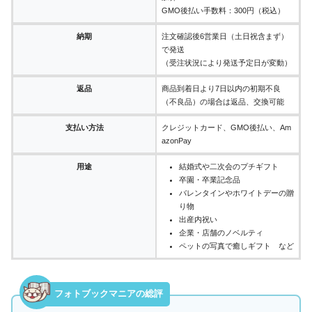
GMO後払い手数料：300円（税込）
納期
注文確認後6営業日（土日祝含まず）
で発送
（受注状況により発送予定日が変動）
返品
商品到着日より7日以内の初期不良
（不良品）の場合は返品、交換可能
支払い方法
クレジットカード、GMO後払い、Am
azonPay
用途
結婚式や二次会のプチギフト
卒園・卒業記念品
バレンタインやホワイトデーの贈
り物
出産内祝い
企業・店舗のノベルティ
ペットの写真で癒しギフト など
フォトブックマニアの総評