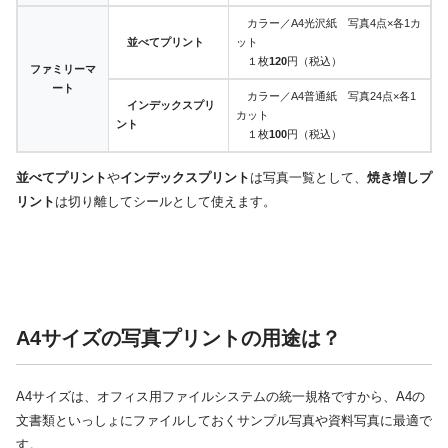
カラー／A4光沢紙 写真4点×各1カ
並べてプリント
ット
１枚
120
円（税込）
ファミリーマ
ート
カラー／A4普通紙 写真24点×各1
インデックスプリ
カット
ント
１枚
100
円（税込）
並べてプリント
や
インデックスプリント
は写真一覧として、
焼き増しプ
リント
は切り離してシールとして使えます。
A4サイズの写真プリントの用途は？
A4サイズは、オフィス用ファイルシステムの統一規格ですから、A4の
文書類といっしょにファイルしておくサンプル写真や資料写真に最適で
す。