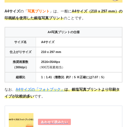
A4サイズ
の「
写真プリント
」は、一般に
A4サイズ（210 x 297 mm）の
印画紙を使用した銀塩写真プリント
のことです。
A4写真プリントの仕様
サイズ名
A4サイズ
仕上がりサイズ
210 x 297 mm
推奨画素数
2516×3544px
（300dpi）
（900万画素相当）
縦横比
1：1.41（整数比 約7：5 ※正確には7.07：5）
なお、
A4サイズの「フォトブック」
は、銀塩写真プリントより印刷タ
イプが比較的多い
です。