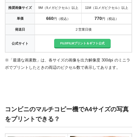
推奨画像サイズ
9M（9メガピクセル）以上
11M（11メガピクセル）以上
660
770
単価
円（税込）
円（税込）
発送日
２営業日後
FUJIFILMプリント＆ギフト公式
公式サイト
※「最適な画素数」は、各サイズの画像を出力解像度 300dpi のミニラ
ボでプリントしたときの両辺のピクセル数で表示してあります。
コンビニのマルチコピー機でA4サイズの写真
をプリントできる？