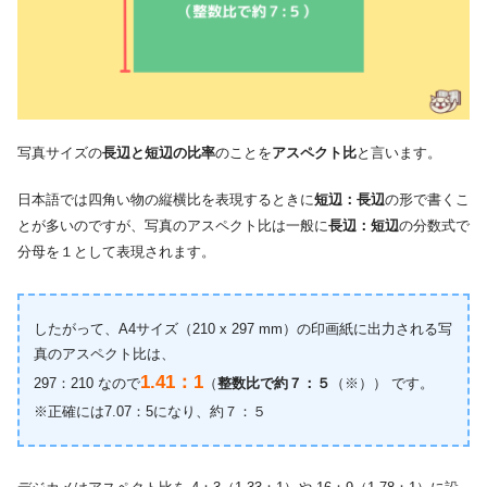
写真サイズの
長辺と短辺の比率
のことを
アスペクト比
と言います。
日本語では四角い物の縦横比を表現するときに
短辺：長辺
の形で書くこ
とが多いのですが、写真のアスペクト比は一般に
長辺：短辺
の分数式で
分母を１として表現されます。
したがって、A4サイズ（210 x 297 mm）の印画紙に出力される写
真のアスペクト比は、
1.41：1
297：210 なので
（
整数比で約７：５
（※）） です。
※正確には7.07：5になり、約７：５