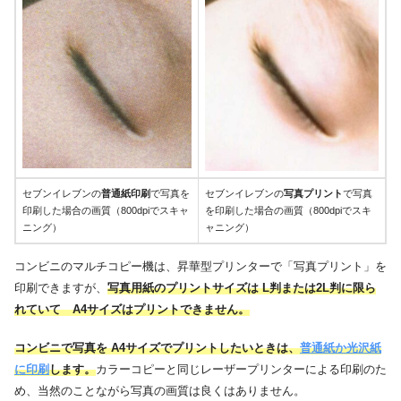
セブンイレブンの
普通紙印刷
で写真を
セブンイレブンの
写真プリント
で写真
印刷した場合の画質（800dpiでスキャ
を印刷した場合の画質（800dpiでスキ
ニング）
ャニング）
コンビニのマルチコピー機は、昇華型プリンターで「写真プリント」を
印刷できますが、
写真用紙のプリントサイズは L判または2L判に限ら
れていて A4サイズはプリントできません。
コンビニで写真を A4サイズでプリントしたいときは、
普通紙か光沢紙
に印刷
します。
カラーコピーと同じレーザープリンターによる印刷のた
め、当然のことながら写真の画質は良くはありません。