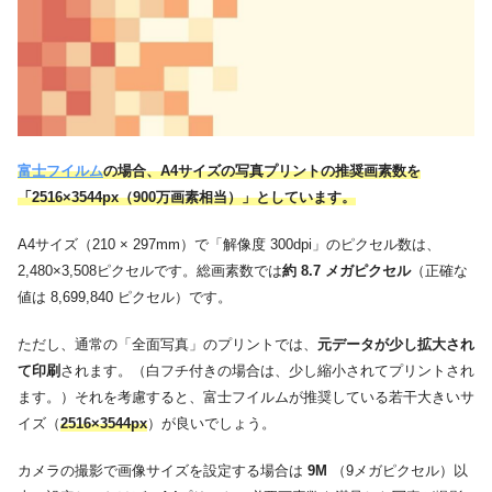
富士フイルム
の場合、A4サイズの写真プリントの推奨画素数を
「2516×3544px（900万画素相当）」としています。
A4サイズ（210 × 297mm）で「解像度 300dpi」のピクセル数は、
2,480×3,508ピクセルです。総画素数では
約 8.7 メガピクセル
（正確な
値は 8,699,840 ピクセル）です。
ただし、通常の「全面写真」のプリントでは、
元データが少し拡大され
て印刷
されます。（白フチ付きの場合は、少し縮小されてプリントされ
ます。）それを考慮すると、富士フイルムが推奨している若干大きいサ
イズ（
2516×3544px
）が良いでしょう。
カメラの撮影で画像サイズを設定する場合は
9M
（9メガピクセル）以