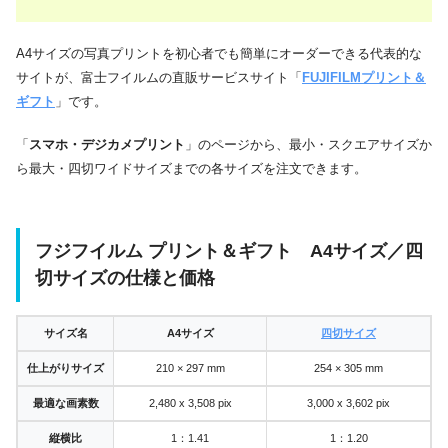
A4サイズの写真プリントを初心者でも簡単にオーダーできる代表的な
サイトが、富士フイルムの直販サービスサイト「
FUJIFILMプリント＆
ギフト
」です。
「
スマホ・デジカメプリント
」のページから、最小・スクエアサイズか
ら最大・四切ワイドサイズまでの各サイズを注文できます。
フジフイルム プリント＆ギフト A4サイズ／四
切サイズの仕様と価格
サイズ名
A4サイズ
四切サイズ
仕上がりサイズ
210 × 297 mm
254 × 305 mm
最適な画素数
2,480 x 3,508 pix
3,000 x 3,602 pix
縦横比
1：1.41
1：1.20