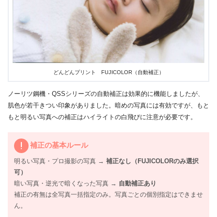
どんどんプリント FUJICOLOR（自動補正）
ノーリツ鋼機・QSSシリーズの自動補正は効果的に機能しましたが、
肌色が若干きつい印象がありました。暗めの写真には有効ですが、もと
もと明るい写真への補正はハイライトの白飛びに注意が必要です。
補正の基本ルール
明るい写真・プロ撮影の写真 →
補正なし（FUJICOLORのみ選択
可）
暗い写真・逆光で暗くなった写真 →
自動補正あり
補正の有無は全写真一括指定のみ。写真ごとの個別指定はできませ
ん。