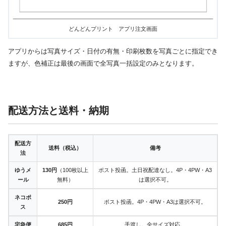
どんどんプリント アプリ注文画面
アプリからは写真サイズ・日付の有無・印刷枚数を写真ごとに指定でき
ますが、色補正は最後の画面で全写真一括設定のみとなります。
配送方法と送料・納期
配送方
送料（税込）
備考
法
ゆうメ
130円
（100枚以上
ポスト投函。土日祝配達なし。4P・4PW・A3
ール
無料）
は選択不可。
ネコポ
250円
ポスト投函。4P・4PW・A3は選択不可。
ス
宅急便
685円
手渡し。全サイズ対応。