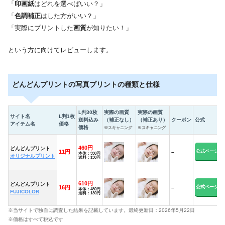
「
印画紙
はどれを選べばいい？」
「
色調補正
はした方がいい？」
「実際にプリントした
画質
が知りたい！」
という方に向けてレビューします。
どんどんプリントの写真プリントの種類と仕様
L判30枚
実際の画質
実際の画質
サイト名
L判1枚
送料込み
（補正なし）
（補正あり）
クーポン
公式
アイテム名
価格
価格
※スキャニング
※スキャニング
460円
どんどんプリント
11円
公式ページ
–
330
オリジナルプリント
130
610円
どんどんプリント
16円
公式ページ
–
480
FUJICOLOR
130
C
※当サイトで独自に調査した結果を記載しています。最終更新日：2026年5月22日
※価格はすべて税込です