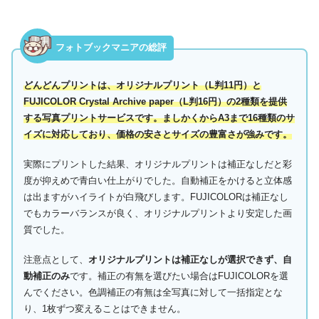
フォトブックマニアの総評
どんどんプリントは、オリジナルプリント（L判11円）と
FUJICOLOR Crystal Archive paper（L判16円）の2種類を提供
する写真プリントサービスです。ましかくからA3まで16種類のサ
イズに対応しており、価格の安さとサイズの豊富さが強みです。
実際にプリントした結果、オリジナルプリントは補正なしだと彩
度が抑えめで青白い仕上がりでした。自動補正をかけると立体感
は出ますがハイライトが白飛びします。FUJICOLORは補正なし
でもカラーバランスが良く、オリジナルプリントより安定した画
質でした。
注意点として、
オリジナルプリントは補正なしが選択できず、自
動補正のみ
です。補正の有無を選びたい場合はFUJICOLORを選
んでください。色調補正の有無は全写真に対して一括指定とな
り、1枚ずつ変えることはできません。