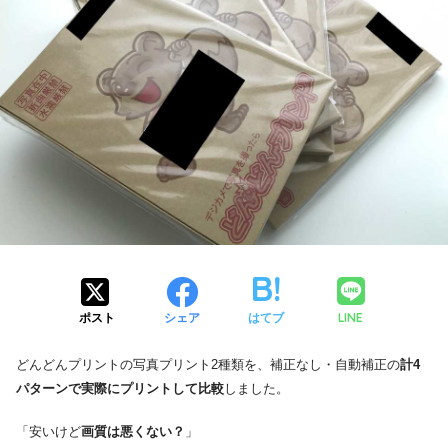
LINE
ポスト
シェア
はてブ
どんどんプリントの写真プリント2種類を、補正なし・自動補正の
計4
パターンで実際にプリントして比較
しました。
「安いけど
画質は悪くない？
」