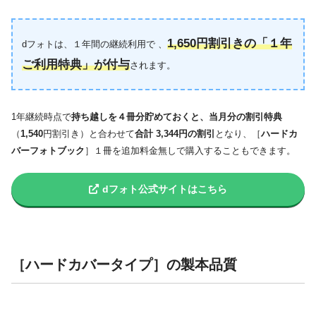
1,650円割引きの「１年
dフォトは、１年間の継続利用で 、
ご利用特典」が付与
されます。
1年継続時点で
持ち越しを４冊分貯めておくと、
当月分の割引特典
（
1,540
円割引き）と合わせて
合計 3,344円の割引
となり、［
ハードカ
バーフォトブック
］１冊を追加料金無しで購入することもできます。
dフォト公式サイトはこちら
［ハードカバータイプ］の製本品質