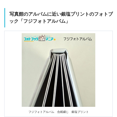
B5縦長相当（外寸263×186mm）、
B4スクエア相当（外寸266×266m
m）
写真館のアルバムに近い銀塩プリントのフォトブ
ック「フジフォトアルバム」
ページ数
10P~40P
スマホは20P
ケース
無料の半透明プラスチック製ケース
ギフトラッピング
有料オプションでギフトラッピング
袋：220円（自分でラッピングが必
要）
送料
宅急便：650円
納期
6営業日後発送
※発送日
スマホ
対応OS：iOS 、 Android
オンライン
画像枠：全ページ固定テンプレート
編集
対応画像形式：JPEG
フジフォトアルバム 合紙綴じ 銀塩プリント