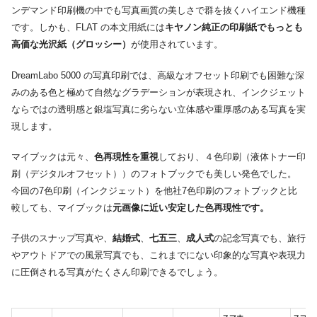
ンデマンド印刷機の中でも写真画質の美しさで群を抜くハイエンド機種
です。しかも、FLAT の本文用紙には
キヤノン純正の印刷紙でもっとも
高価な光沢紙（グロッシー）
が使用されています。
DreamLabo 5000
の写真印刷では、高級なオフセット印刷でも困難な深
みのある色と極めて自然なグラデーションが表現され、インクジェット
ならではの透明感と銀塩写真に劣らない立体感や重厚感のある写真を実
現します。
マイブックは元々、
色再現性を重視
しており、４色印刷（液体トナー印
刷（デジタルオフセット））のフォトブックでも美しい発色でした。
今回の7色印刷（インクジェット）を他社7色印刷のフォトブックと比
較しても、マイブックは
元画像に近い安定した色再現性です。
子供のスナップ写真や、
結婚式
、
七五三
、
成人式
の記念写真でも、旅行
やアウトドアでの風景写真でも、これまでにない印象的な写真や表現力
に圧倒される写真がたくさん印刷できるでしょう。