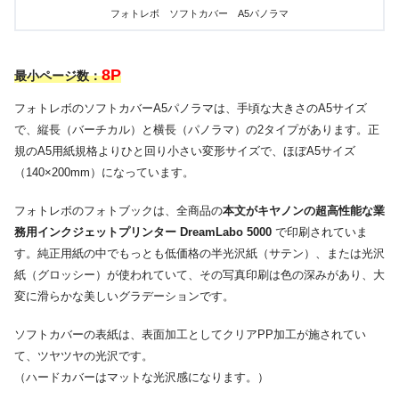
フォトレボ ソフトカバー A5パノラマ
8P
最小ページ数：
フォトレボのソフトカバーA5パノラマは、手頃な大きさのA5サイズ
で、縦長（バーチカル）と横長（パノラマ）の2タイプがあります。正
規のA5用紙規格よりひと回り小さい変形サイズで、ほぼA5サイズ
（140×200mm）になっています。
フォトレボのフォトブックは、全商品の
本文がキヤノンの超高性能な業
務用インクジェットプリンター DreamLabo 5000
で印刷されていま
す。純正用紙の中でもっとも低価格の半光沢紙（サテン）、または光沢
紙（グロッシー）が使われていて、その写真印刷は色の深みがあり、大
変に滑らかな美しいグラデーションです。
ソフトカバーの表紙は、表面加工としてクリアPP加工が施されてい
て、ツヤツヤの光沢です。
（ハードカバーはマットな光沢感になります。）