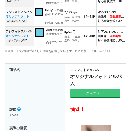
送料：990円
対応画像形式：JPEG
A4横タイプ
内寸210×297mm
B4スクエア相当
フジフォトアルバム
7,172円~
対応OS：iOS 、 Android
外寸263×262mm、
オリジナルフォトアルバム
8P~48P
画像枠：
自由編集可能
非
商品：6,182円
送料：990円
対応画像形式：JPEG
スクエアタイプ257
内寸257×257mm
A3スクエア相当
フジフォトアルバム
8,272円~
対応OS：iOS 、 Android
外寸303×302mm、
オリジナルフォトアルバム
8P~48P
画像枠：
自由編集可能
非
商品：7,282円
送料：990円
対応画像形式：JPEG
スクエアタイプ297
内寸297×297mm
※当サイトで独自に調査した結果を記載しています。最終更新日：2026年7月31日
商品名
フジフォトアルバム
オリジナルフォトアルバ
ム
公式ページ
★4.1
評価
※0～5.0
実際の画質