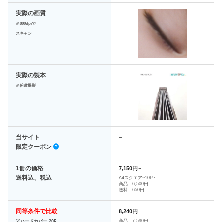
実際の画質
※800dpiで
スキャン
実際の製本
※俯瞰撮影
当サイト
–
限定クーポン
1冊の価格
7,150円~
送料込、税込
A4スクエア~10P~
商品：6,500円
送料：650円
同等条件で比較
8,240円
商品：7,590円
ハードカバー 20P