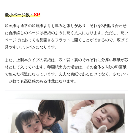
スマホ
非対応
アプリインストール
8P
最小ページ数：
編集
印画紙は通常の印刷紙よりも厚みと張りがあり、それを2枚貼り合わせ
パソコン
対応OS：Windows 、 Mac
た合紙綴じのページは板紙のように硬く丈夫になります。ただし、硬い
オンライン
画像枠：全ページ固定レイアウト
編集
ページではあっても見開きをフラットに開くことができるので、広げて
対応画像形式：JPEG
見やすいアルバムになります。
パソコン
対応OS：Windows 、 Mac
ダウンロードソフト
画像枠：
自由編集可能
また、上製本タイプの表紙は、表・背・裏のそれぞれに分厚い厚紙が芯
編集
対応画像形式：JPEG、BMP、PNG
材として入っています。印画紙出力の場合は、その全体を1枚の印画紙
で包んだ構造になっています。丈夫な表紙であるだけでなく、少ないペ
写真掲載数
スマホ：1冊最大65枚
ージ数でも高級感のある体裁になります。
（テンプレートにより変動）
パソコン：
無制限
七五三に使える
七五三専用あり
装飾素材 または
（PC用）
テンプレート
結婚式に使える
結婚式専用あり
装飾素材または