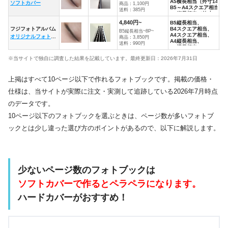
A5横長相当（外寸140×
ソフトカバー
※ス
商品：1,100円
B5～A4スクエア相当（外
送料：385円
A4縦長相当（外寸268×
A4横長相当（外寸200×2
4,840円~
B5縦長相当、
フジフォトアルバム
B4スクエア相当、
B5縦長相当~8P~
8P
A4スクエア相当、
オリジナルフォトアルバム
商品：3,850円
A4縦長相当、
送料：990円
A4横長相当、
A3スクエア相当
※当サイトで独自に調査した結果を記載しています。最終更新日：2026年7月31日
上掲はすべて10ページ以下で作れるフォトブックです。掲載の価格・
仕様は、当サイトが実際に注文・実測して追跡している2026年7月時点
のデータです。
10ページ以下のフォトブックを選ぶときは、ページ数が多いフォトブ
ックとは少し違った選び方のポイントがあるので、以下に解説します。
少ないページ数のフォトブックは
ソフトカバーで作ると
ペラペラ
になります。
ハードカバーがおすすめ！