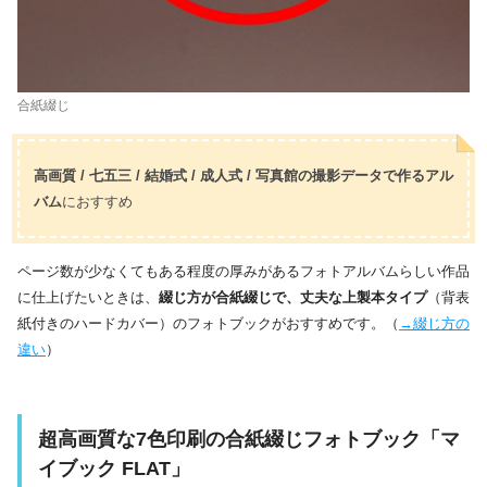
合紙綴じ
高画質 / 七五三 / 結婚式 / 成人式 / 写真館の撮影データで作るアル
バム
におすすめ
ページ数が少なくてもある程度の厚みがあるフォトアルバムらしい作品
に仕上げたいときは、
綴じ方が合紙綴じで、丈夫な上製本タイプ
（背表
紙付きのハードカバー）のフォトブックがおすすめです。（
→綴じ方の
違い
）
超高画質な7色印刷の合紙綴じフォトブック「マ
イブック FLAT」