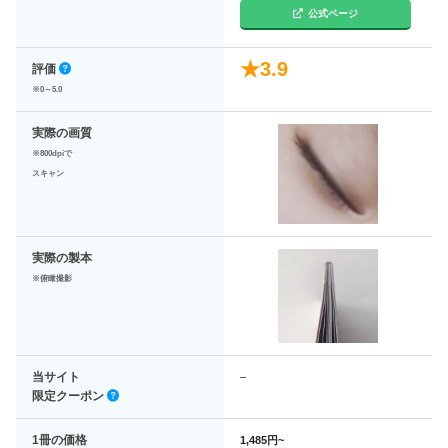
公式ページ
★3.9
評価
※0～5.0
実際の画質
※800dpiで
スキャン
実際の製本
※俯瞰撮影
当サイト
–
限定クーポン
1冊の価格
1,485円~