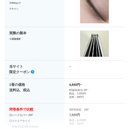
※800dpiで
スキャン
実際の製本
※俯瞰撮影
当サイト
–
限定クーポン
1冊の価格
4,840円~
送料込、税込
B5縦長相当~8P~
商品：3,850円
送料：990円
同等条件で比較
20P非対応 24P
7,920円
ハードカバー 20P
商品：6,930円
スクエアサイズ
送料：990円
※外寸1辺188~216mm