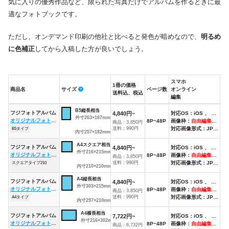
気に入りの優秀作品など、限られた写真だけでアルバムを作るときに最
適なフォトブックです。
ただし、オンデマンド印刷の他社と比べると発色が暗めなので、
明るめ
に色補正
してから入稿した方が良いでしょう。
スマホ
ス
1冊の価格
商品名
サイズ
ページ数
オンライン
ア
送料込、税込
編集
編
商品名
サイズ
1冊の価格
ページ数
スマホ
ス
B5縦長相当
フジフォトアルバム
4,840円~
対応OS：iOS 、 Android
送料込、税込
オンライン
ア
外寸263×187mm、
オリジナルフォトアルバム
8P~48P
画像枠：
自由編集可能
非
商品：3,850円
編集
編
送料：990円
対応画像形式：JPEG
B5タイプ
内寸257×182mm
A4スクエア相当
フジフォトアルバム
4,840円~
対応OS：iOS 、 Android
外寸216×215mm、
オリジナルフォトアルバム
8P~48P
画像枠：
自由編集可能
非
商品：3,850円
送料：990円
対応画像形式：JPEG
スクエアタイプ210
内寸210×210mm
A4縦長相当
フジフォトアルバム
4,840円~
対応OS：iOS 、 Android
外寸303×215mm、
オリジナルフォトアルバム
8P~48P
画像枠：
自由編集可能
非
商品：3,850円
送料：990円
対応画像形式：JPEG
A4タイプ
内寸297×210mm
A4横長相当
フジフォトアルバム
7,722円~
対応OS：iOS 、 Android
外寸216×302mm、
オリジナルフォトアルバム
8P~48P
画像枠：
自由編集可能
非
商品：6,732円