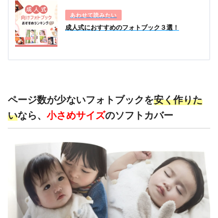
オンライン
画像枠：
自由編集可能
編集
対応画像形式：JPEG
成人式におすすめのフォトブック３選！
パソコン
非対応
ダウンロードソフト
編集
写真掲載数
見開き2Pで20枚まで
1冊最大500枚
ページ数が少ないフォトブックを
安く作りた
七五三に使える
–
い
なら、
小さめサイズ
のソフトカバー
装飾素材 または
テンプレート
結婚式に使える
–
装飾素材または
テンプレート