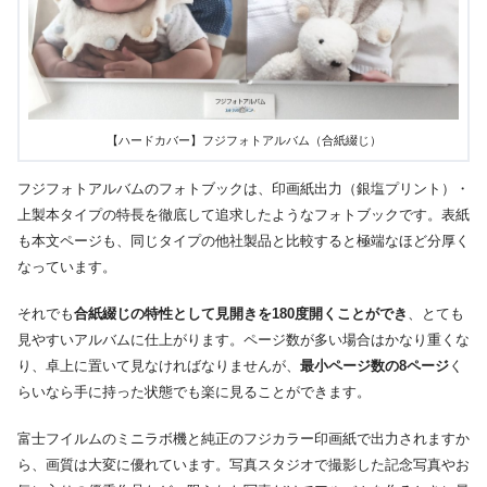
テンプレート
【ハードカバー】フジフォトアルバム（合紙綴じ）
フジフォトアルバムのフォトブックは、印画紙出力（銀塩プリント）・
上製本タイプの特長を徹底して追求したようなフォトブックです。表紙
も本文ページも、同じタイプの他社製品と比較すると極端なほど分厚く
なっています。
それでも
合紙綴じの特性として見開きを180度開くことができ
、とても
見やすいアルバムに仕上がります。ページ数が多い場合はかなり重くな
り、卓上に置いて見なければなりませんが、
最小ページ数の8ページ
く
らいなら手に持った状態でも楽に見ることができます。
富士フイルムのミニラボ機と純正のフジカラー印画紙で出力されますか
ら、画質は大変に優れています。写真スタジオで撮影した記念写真やお