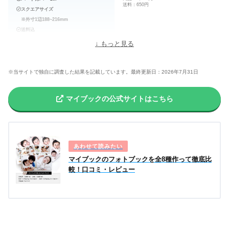
送料：650円
スクエアサイズ
※外寸1辺188~216mm
送料込
↓ もっと見る
印刷方式
DreamLabo5000 7色印刷
（インクジェット）
※当サイトで独自に調査した結果を記載しています。最終更新日：2026年7月31日
高画質
カバー（表紙）
ハードカバー
マイブックの公式サイトはこちら
製本
丈夫
綴じ方
合紙綴じ
フルフラット
紙質
表紙：光沢、無光沢（
DreamLabo
マイブックのフォトブックを全8種作って徹底比
光沢感
専用紙
）（PP加工）
較！口コミ・レビュー
本文：光沢、半光沢（
DreamLabo
専用紙
）
サイズ
A4スクエア相当（外寸216×216m
m）、