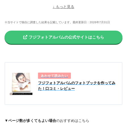
送料込
↓ もっと見る
印刷方式
銀塩プリント
高画質
※当サイトで独自に調査した結果を記載しています。最終更新日：2026年7月31日
カバー（表紙）
ハードカバー
フジフォトアルバムの公式サイトはこちら
製本
丈夫
綴じ方
合紙綴じ
フルフラット
紙質
表紙：無光沢（
印画紙
）（PP加
光沢感
工）
本文：半光沢（
印画紙
）
フジフォトアルバムのフォトブックを作ってみ
た！口コミ・レビュー
サイズ
B5縦長相当、
B4スクエア相当、
A4スクエア相当、
A4縦長相当、
A4横長相当、
A3スクエア相当
▼
ページ数が多くてもよい場合
のおすすめはこちら