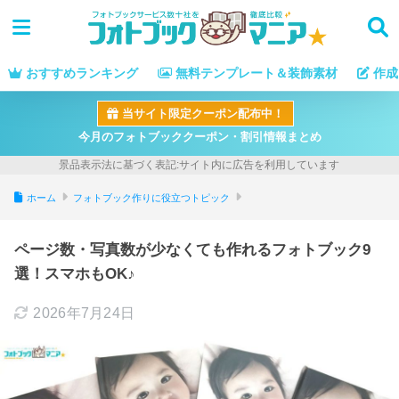
おすすめランキング
無料テンプレート＆装飾素材
作成
当サイト限定クーポン配布中！
今月のフォトブッククーポン・割引情報まとめ
ホーム
フォトブック作りに役立つトピック
ページ数・写真数が少なくても作れるフォトブック9
選！スマホもOK♪
2026年7月24日