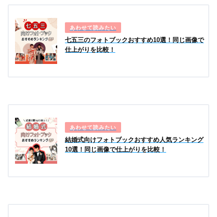
ページ数
8P~48P
ケース
有料オプションで専用化粧箱：1,21
七五三のフォトブックおすすめ10選！同じ画像で
0円
仕上がりを比較！
ギフトラッピング
–
送料
990円
納期
約1～3週間で発送
配送日指定不可
※発送日
スマホ
対応OS：iOS 、 Android
結婚式向けフォトブックおすすめ人気ランキング
オンライン
画像枠：
自由編集可能
10選！同じ画像で仕上がりを比較！
編集
対応画像形式：JPEG
スマホ
非対応
アプリインストール
編集
パソコン
対応OS：Windows 、 Mac