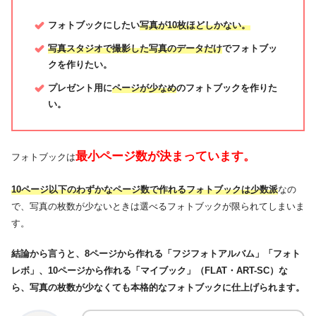
画質で比較！ ページ数・写真数が少ないフォトブック
フォトブックにしたい
写真が
10枚ほど
しかない。
2ページだけなら「フォトボード」もおすすめ
写真スタジオで撮影した写真
のデータだけ
でフォトブッ
クを作りたい。
1ページだけなら「フォトカード」もおすすめ
プレゼント用に
ページが少なめ
のフォトブックを作りた
ページ数が少ないフォトブックのよくある質問（FAQ）
い。
Q. フォトブックは最小何ページから作れますか？
Q. ページ数が少ない場合、ハードカバーとソフトカバーのどち
らがよいですか？
最小ページ数が決まっています。
フォトブックは
Q. 写真館・写真スタジオの撮影データでアルバムを作るのにお
すすめは？
10ページ以下のわずかなページ数で作れるフォトブックは少数派
なの
で、写真の枚数が少ないときは選べるフォトブックが限られてしまいま
Q. ページ数が少ないフォトブックを安く作るには？
す。
Q. 写真が数枚しかない場合はどうすればよいですか？
結論から言うと、8ページから作れる「フジフォトアルバム」「フォト
レボ」、10ページから作れる「マイブック」（FLAT・ART-SC）な
ら、写真の枚数が少なくても本格的なフォトブックに仕上げられます。