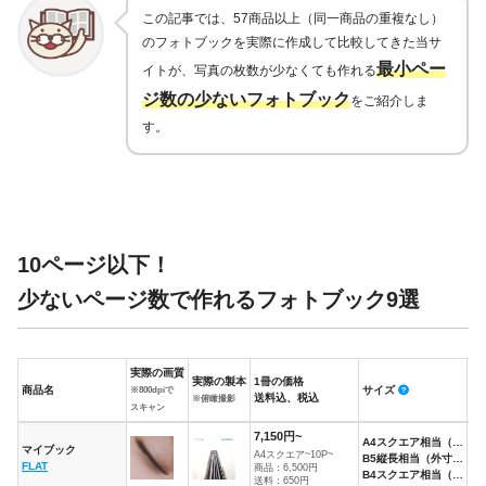
この記事では、57商品以上（同一商品の重複なし）
のフォトブックを実際に作成して比較してきた当サ
最小ペー
イトが、写真の枚数が少なくても作れる
ジ数の少ないフォトブック
をご紹介しま
す。
10ページ以下！
少ないページ数で作れるフォトブック9選
実際の画質
実際の製本
1冊の価格
商品名
サイズ
ペ
※800dpiで
送料込、税込
※俯瞰撮影
スキャン
商品名
実際の画質
実際の製本
1冊の価格
サイズ
ペ
7,150円~
A4スクエア相当（外寸216×216mm）、
送料込、税込
※800dpiで
※俯瞰撮影
マイブック
10
A4スクエア~10P~
B5縦長相当（外寸263×186mm）、
FLAT
スキャン
ス
商品：6,500円
B4スクエア相当（外寸266×266mm）
送料：650円