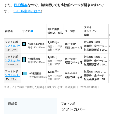
また、
PUR製本
なので、無線綴じでも比較的ページが開きやすい
で
す。（
→PUR製本とは？
）
スマホ
ス
1冊の価格
商品名
サイズ
ページ数
オンライン
ア
送料込、税込
編集
編
商品名
サイズ
1冊の価格
ページ数
スマホ
ス
フォトレボ
1,485円~
対応OS：iOS 、 Android
16P~50P
A5スクエア相当
送料込、税込
オンライン
ア
ソフトカバー
画像枠：全ページ固定テンプレート
非
商品：1,100円
外寸140×140mm
同額で8P~も可
編集
編
送料：385円
対応画像形式：JPEG
スクエア140
フォトレボ
1,585円~
対応OS：iOS 、 Android
16P~100P
A5縦長相当
ソフトカバー
画像枠：全ページ固定テンプレート
非
商品：1,200円
外寸200×140mm
同額で8P~も可
送料：385円
対応画像形式：JPEG
A5バーチカル
フォトレボ
1,585円~
対応OS：iOS 、 Android
16P~100P
A5横長相当
ソフトカバー
画像枠：全ページ固定テンプレート
非
商品：1,200円
外寸140×200mm
同額で8P~も可
送料：385円
対応画像形式：JPEG
A5パノラマ
※当サイトで独自に調査した結果を記載しています。最終更新日：2026年7月31日
商品名
フォトレボ
ソフトカバー