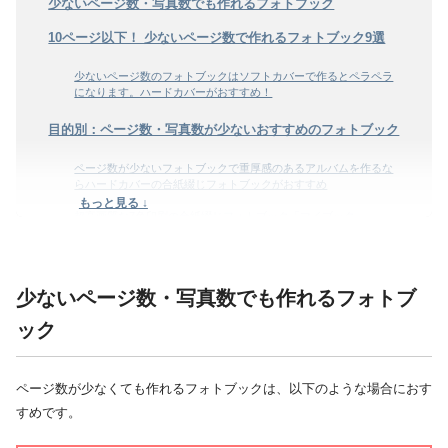
少ないページ数・写真数でも作れるフォトブック
10ページ以下！ 少ないページ数で作れるフォトブック9選
少ないページ数のフォトブックはソフトカバーで作るとペラペラ
になります。ハードカバーがおすすめ！
目的別：ページ数・写真数が少ないおすすめのフォトブック
ページ数が少ないフォトブックで重厚感のあるアルバムを作るな
らハードカバーの合紙綴じフォトブックがおすすめ
もっと見る ↓
超高画質な7色印刷の合紙綴じフォトブック「マイブック
FLAT」
写真館のアルバムに近い銀塩プリントのフォトブック「フジフォ
トアルバム」
少ないページ数・写真数でも作れるフォトブ
ページ数が少ないフォトブックを安く作りたいなら、小さめ
ック
サイズのソフトカバー
フォトレボ ソフトカバー A5パノラマ｜安さと7色印刷の高画質
ページ数が少なくても作れるフォトブックは、以下のような場合におす
を両立したい方に
すめです。
マイブック ART-SC ＣＤ サイズ｜ミニ写真集を手軽に作りた
い方に