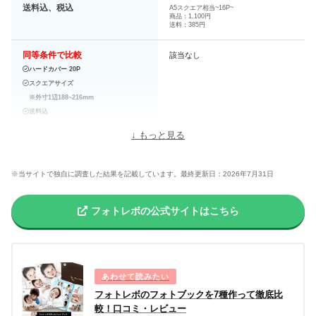
送料込、税込
A5スクエア相当~16P~
商品：1,100円
送料：385円
同等条件で比較
該当なし
ハードカバー 20P
スクエアサイズ
※外寸1辺188~216mm
送料込
↓ もっと見る
印刷方式
本文
DreamLabo5000 7色印刷
（インクジェット）
※当サイトで独自に調査した結果を記載しています。最終更新日：2026年7月31日
高画質
フォトレボの公式サイトはこちら
カバー（表紙）
ソフトカバー
製本
綴じ方
無線綴じ
（PUR製本）
フォトレボのフォトブックを7種作って徹底比
紙質
表紙：光沢（PP加工）
較！口コミ・レビュー
光沢感
※M・A4Hは
DreamLabo専用紙
／