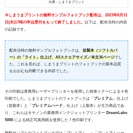
出典：しまうまプリント
※しまうまプリントの無料サンプルフォトブック配布は、2023年8月31
日(木)17時の申込受付をもって終了しました。
以下は、配布当時の内容
の記録です。
配布当時の無料サンプルフォトブックは、
並製本（ソフトカバ
ー）の「
ライト
」仕上げ、A5スクエアサイズ／本文36ページ
でし
た。これを見れば、しまうまプリントのフォトブックの製本品質
をおおむね判断できる内容でした。
その印刷は業務用レーザープリンターを使用した粉体トナーによる４色
印刷でした。しまうまプリントのフォトブックは「
プレミアム
」仕上げ
（並製本）と「
プレミアムハード
」仕上げ（上製本）が主力商品であ
り、これらはキヤノンの業務用インクジェットプリンター
DreamLabo
5000
による純正写真用紙を使用した７色印刷です。
無料サンプルのフォトブックでは「プレミアム」・「プレミアムハー