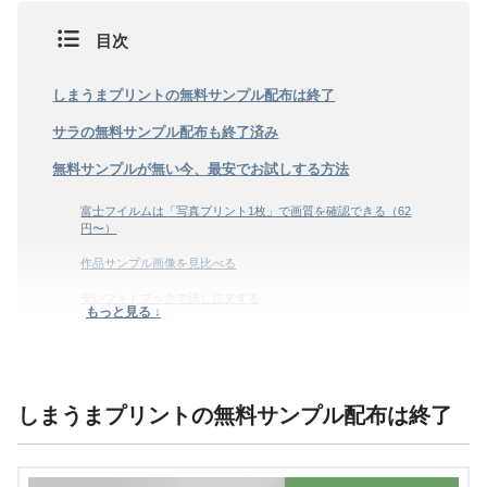
目次
しまうまプリントの無料サンプル配布は終了
サラの無料サンプル配布も終了済み
無料サンプルが無い今、最安でお試しする方法
富士フイルムは「写真プリント1枚」で画質を確認できる（62
円〜）
作品サンプル画像を見比べる
安いフォトブックで試し注文する
もっと見る ↓
クーポンが使えるフォトブックで試す
よくある質問
しまうまプリントの無料サンプル配布は終了
Q. フォトブックの無料サンプルはもう手に入りませんか？
Q. 無料サンプルが無い今、注文前に品質を確かめる方法は？
Q. 卒園・卒業アルバムなら無料サンプルはもらえますか？