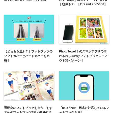
｜粉体トナー｜DreamLabo5000】
【どちらを選ぶ？】フォトブックの
PhotoJewel S のスマホアプリで作
ソフトカバーとハードカバーを比
れるおしゃれなフォトブックレイア
較！
ウト35パターン！
運動会のフォトブックを自作！おす
「heic / heif」形式に対応しているフ
すめのフォトブック2選と構成のポ
ォトブック３選！