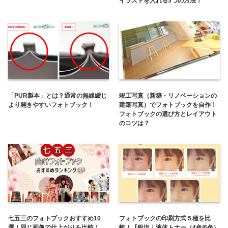
イラストを入れる3つの方法！
「PUR製本」とは？通常の無線綴じ
竣工写真（新築・リノベーションの
より開きやすいフォトブック！
建築写真）でフォトブックを自作！
フォトブックの選び方とレイアウト
のコツは？
七五三のフォトブックおすすめ10
フォトブックの印刷方式５種を比
選！同じ画像で仕上がりを比較！
較！【銀塩｜液体トナー（4色/6色）