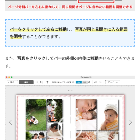
バーをクリックして左右に移動
し、
写真が同じ見開きに入る範囲
を調整
することができます。
また、
写真をクリックしてバーの外側or内側に移動
させることもできま
す。
動
画
プ
レ
ー
ヤ
ー