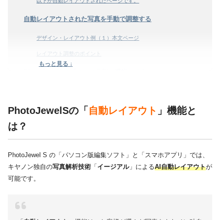
以下が自動レイアウトされたページです。
自動レイアウトされた写真を手動で調整する
デザイン・レイアウト例（１）本文ページ
レイアウト調整のポイント
もっと見る ↓
PhotoJewelSの「ページ分割」機能とは？
「ページ分割バー」で同じ見開きに入れたい写真を区切る
「ページ分割線」で左右のページを区切る
PhotoJewelSの「
自動レイアウト
」機能と
は？
付属のスタンプやマスクで装飾もしてみよう
フォトブックのページを「イベント」や「月」でまとめる
PhotoJewel S の「パソコン版編集ソフト」と「スマホアプリ」では、
スマホアプリの場合は？
キヤノン独自の
写真解析技術
「
イージアル
」による
AI自動レイアウト
が
まとめ
可能です。