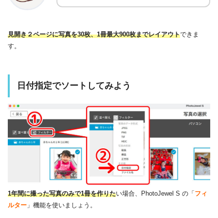
見開き２ページに写真を30枚、1冊最大900枚までレイアウト
できま
す。
日付指定でソートしてみよう
1年間に撮った写真のみで1冊を作りた
い場合、PhotoJewel S の「
フィ
ルター
」機能を使いましょう。