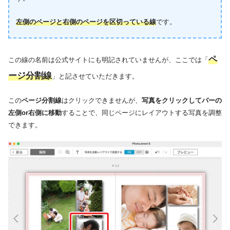
左側のページと右側のページを区切っている線
です。
ペ
この線の名前は公式サイトにも明記されていませんが、ここでは「
ージ分割線
」と記させていただきます。
この
ページ分割線
はクリックできませんが、
写真をクリックしてバーの
左側or右側に移動
することで、同じページにレイアウトする写真を調整
できます。