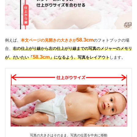
58.3cm
例えば、
本文ページの見開きの大きさが
のフォトブックの場
合、
右の仕上がり線から左の仕上がり線までの写真のメジャーのメモリ
58.3cm
が、だいたい「
」になるよう、写真をレイアウト
します。
写真の大きさはそのまま、写真の位置を中央に移動